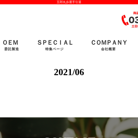
五郎丸歩選手引退
ＯＥＭ
ＳＰＥＣＩＡＬ
ＣＯＭＰＡＮＹ
委託製造
特集ページ
会社概要
2021/06